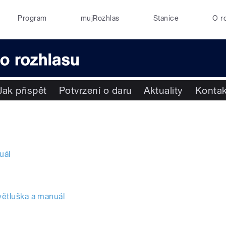
Program
mujRozhlas
Stanice
O r
Jak přispět
Potvrzení o daru
Aktuality
Kontak
uál
ětluška a manuál