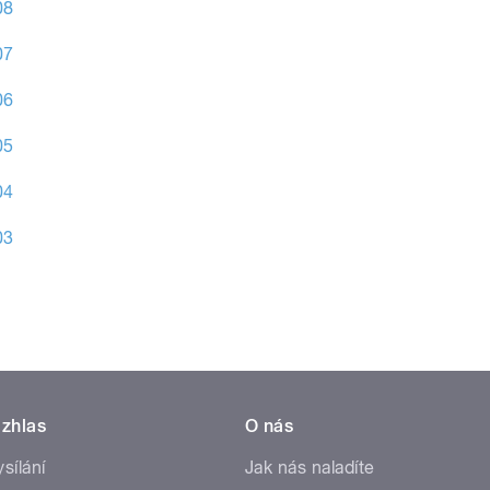
08
07
06
05
04
03
zhlas
O nás
ysílání
Jak nás naladíte