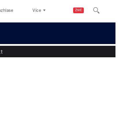
ozhlase
Více
ŽIVĚ
t