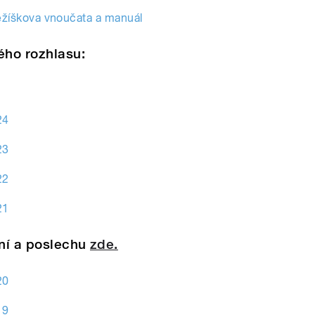
ežíškova vnoučata a manuál
ého rozhlasu:
24
23
22
21
ení a poslechu
zde.
20
19