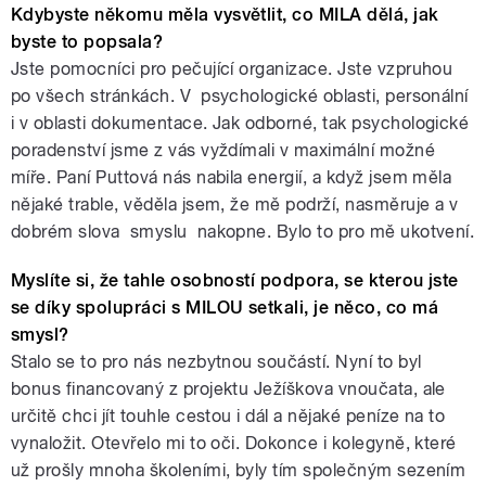
Kdybyste někomu měla vysvětlit, co MILA dělá, jak
byste to popsala?
Jste pomocníci pro pečující organizace. Jste vzpruhou
po všech stránkách. V psychologické oblasti, personální
i v oblasti dokumentace. Jak odborné, tak psychologické
poradenství jsme z vás vyždímali v maximální možné
míře. Paní Puttová nás nabila energií, a když jsem měla
nějaké trable, věděla jsem, že mě podrží, nasměruje a v
dobrém slova smyslu nakopne. Bylo to pro mě ukotvení.
Myslíte si, že tahle osobností podpora, se kterou jste
se díky spolupráci s MILOU setkali,
je něco, co má
smysl?
Stalo se to pro nás nezbytnou součástí. Nyní to byl
bonus financovaný z projektu Ježíškova vnoučata, ale
určitě chci jít touhle cestou i dál a nějaké peníze na to
vynaložit. Otevřelo mi to oči. Dokonce i kolegyně, které
už prošly mnoha školeními, byly tím společným sezením