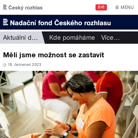
Přejít k hlavnímu obsahu
MENU
ŽIVĚ
Aktuální dění
Kde pomáháme
Více
…
Měli jsme možnost se zastavit
18. červenec 2023