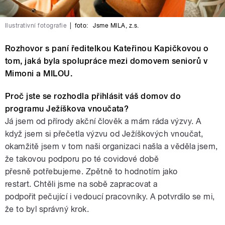
Ilustrativní fotografie
|
foto:
Jsme MILA, z.s.
Rozhovor s paní ředitelkou Kateřinou Kapičkovou o
tom, jaká byla spolupráce mezi domovem seniorů v
Mimoni a MILOU.
Proč jste se rozhodla přihlásit váš domov do
programu Ježíškova vnoučata?
Já jsem od přírody akční člověk a mám ráda výzvy. A
když jsem si přečetla výzvu od Ježíškových vnoučat,
okamžitě jsem v tom naši organizaci našla a věděla jsem,
že takovou podporu po té covidové době
přesně potřebujeme. Zpětně to hodnotím jako
restart. Chtěli jsme na sobě zapracovat a
podpořit pečující i vedoucí pracovníky. A potvrdilo se mi,
že to byl správný krok.