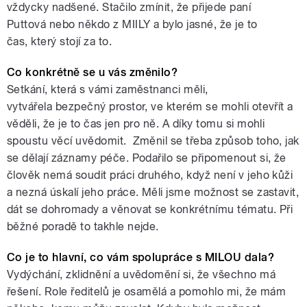
vždycky nadšené. Stačilo zmínit, že přijede paní
Puttová nebo někdo z MIILY a bylo jasné, že je to
čas, který stojí za to.
Co konkrétně se u vás změnilo?
Setkání, která s vámi zaměstnanci měli,
vytvářela bezpečný prostor, ve kterém se mohli otevřít a
věděli, že je to čas jen pro ně. A díky tomu si mohli
spoustu věcí uvědomit. Změnil se třeba způsob toho, jak
se dělají záznamy péče. Podařilo se připomenout si, že
člověk nemá soudit práci druhého, když není v jeho kůži
a nezná úskalí jeho práce. Měli jsme možnost se zastavit,
dát se dohromady a věnovat se konkrétnímu tématu. Při
běžné poradě to takhle nejde.
Co je to hlavní, co vám spolupráce s MILOU dala?
Vydýchání, zklidnění a uvědomění si, že všechno má
řešení. Role ředitelů je osamělá a pomohlo mi, že mám