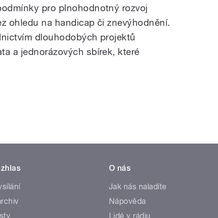
 podmínky pro plnohodnotný rozvoj
ez ohledu na handicap či znevýhodnění.
dnictvím dlouhodobých projektů
ta a jednorázových sbírek, které
.
zhlas
O nás
ysílání
Jak nás naladíte
rchiv
Nápověda
sty
Lidé v rádiu