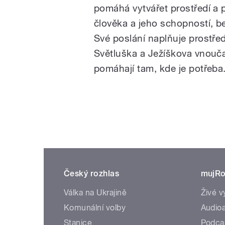
pomáhá vytvářet prostředí a
člověka a jeho schopností, b
Své poslání naplňuje prostře
Světluška a Ježíškova vnouča
pomáhají tam, kde je potřeba
Český rozhlas
mujRo
Válka na Ukrajině
Živé v
Komunální volby
Audioa
Stanice
Podca