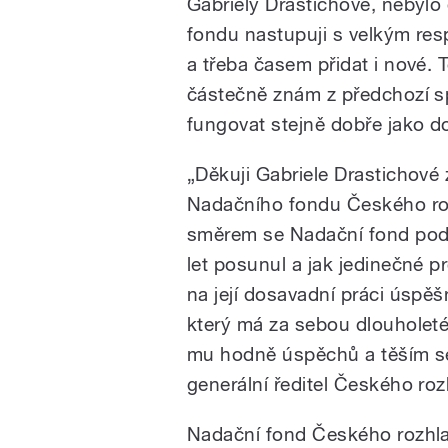
Gabriely Drastichové, nebyl
fondu nastupuji s velkým resp
a třeba časem přidat i nové. 
částečně znám z předchozí s
fungovat stejně dobře jako 
„Děkuji Gabriele Drastichové
Nadačního fondu Českého roz
směrem se Nadační fond pod 
let posunul a jak jedinečné pr
na její dosavadní práci úspěš
který má za sebou dlouholeté
mu hodně úspěchů a těším se 
generální ředitel Českého ro
Nadační fond Českého rozhlasu