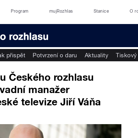
Program
mujRozhlas
Stanice
O r
ak přispět
Potvrzení o daru
Aktuality
Tiskový
u Českého rozhlasu
avadní manažer
eské televize Jiří Váňa