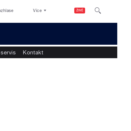
ozhlase
Více
ŽIVĚ
 servis
Kontakt