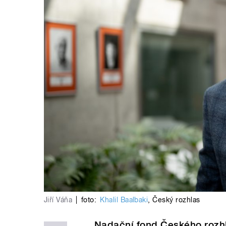
Jiří Váňa
|
foto:
Khalil Baalbaki
,
Český rozhlas
Nadační fond Českého rozh