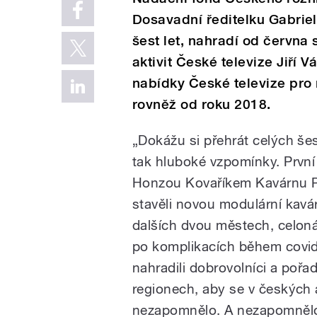
Dosavadní ředitelku Gabriel
šest let, nahradí od června
aktivit České televize Jiří 
nabídky České televize pro 
rovněž od roku 2018.
„Dokážu si přehrát celých še
tak hluboké vzpomínky. První d
Honzou Kovaříkem Kavárnu P
stavěli novou modulární kavár
dalších dvou městech, celoná
po komplikacích během covid
nahradili dobrovolníci a pořa
regionech, aby se v českých
nezapomnělo. A nezapomnělo! 