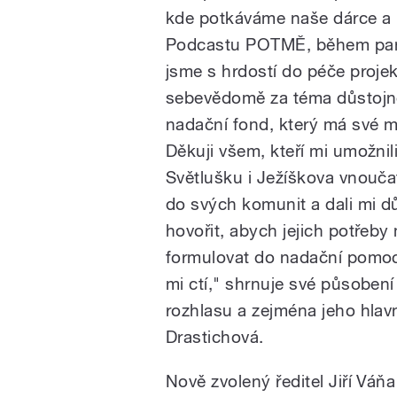
kde potkáváme naše dárce a p
Podcastu POTMĚ, během pandem
jsme s hrdostí do péče projek
sebevědomě za téma důstojné p
nadační fond, který má své m
Děkuji všem, kteří mi umožnil
Světlušku i Ježíškova vnoučat
do svých komunit a dali mi d
hovořit, abych jejich potřeb
formulovat do nadační pomoci,
mi ctí," shrnuje své působen
rozhlasu a zejména jeho hlav
Drastichová.
Nově zvolený ředitel Jiří Vá