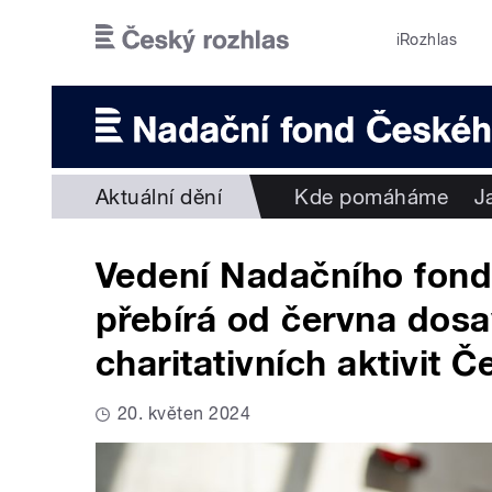
Přejít k hlavnímu obsahu
iRozhlas
Aktuální dění
Kde pomáháme
J
Vedení Nadačního fond
přebírá od června dos
charitativních aktivit Č
20. květen 2024