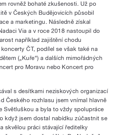
em rovněž bohaté zkušenosti. Už po
zitě v Českých Budějovicích působil
ace a marketingu. Následně získal
Nadaci Via a v roce 2018 nastoupil do
arost například zajištění chodu
koncerty ČT, podílel se však také na
dětem („Kuře“) a dalších mimořádných
oncert pro Moravu nebo Koncert pro
kával s desítkami neziskových organizací
nd Českého rozhlasu jsem vnímal hlavně
e Světluškou a byla to vždy spolupráce
to když jsem dostal nabídku zúčastnit se
 skvělou práci stávající ředitelky