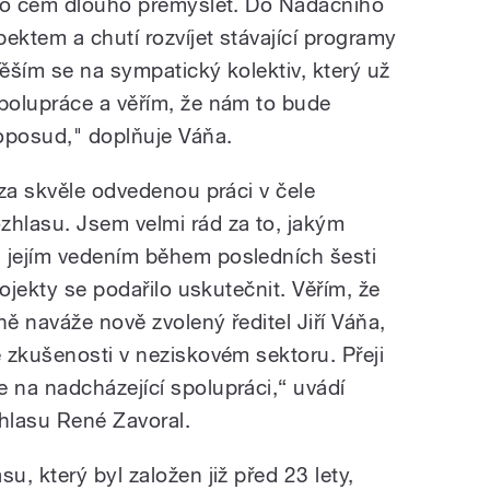
o o čem dlouho přemýšlet. Do Nadačního
ektem a chutí rozvíjet stávající programy
Těším se na sympatický kolektiv, který už
polupráce a věřím, že nám to bude
doposud," doplňuje Váňa.
 za skvěle odvedenou práci v čele
hlasu. Jsem velmi rád za to, jakým
jejím vedením během posledních šesti
ojekty se podařilo uskutečnit. Věřím, že
ně naváže nově zvolený ředitel Jiří Váňa,
 zkušenosti v neziskovém sektoru. Přeji
na nadcházející spolupráci,“ uvádí
zhlasu René Zavoral.
, který byl založen již před 23 lety,