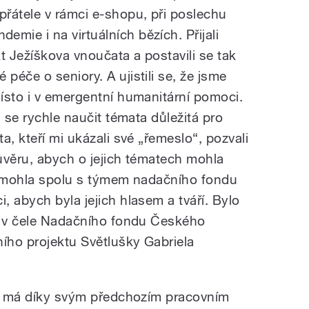
řátele v rámci e-shopu, při poslechu
ie i na virtuálních bězích. Přijali
t Ježíškova vnoučata a postavili se tak
éče o seniory. A ujistili se, že jsme
ísto i v emergentní humanitární pomoci.
i se rychle naučit témata důležitá pro
a, kteří mi ukázali své „řemeslo“, pozvali
ůvěru, abych o jejich tématech mohla
y mohla spolu s týmem nadačního fondu
 abych byla jejich hlasem a tváří. Bylo
í v čele Nadačního fondu Českého
ního projektu Světlušky Gabriela
ňa má díky svým předchozím pracovním